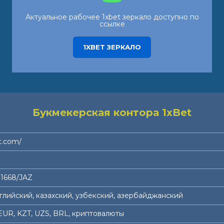
Актуальное рабочее 1xbet зеркало доступно по
ссылке
1XBET ЗЕРКАЛО
Букмекерская контора 1xBet
et.com/
 1668/JAZ
нглийский, казахский, узбекский, азербайджанский
EUR, KZT, UZS, BRL, криптовалюты