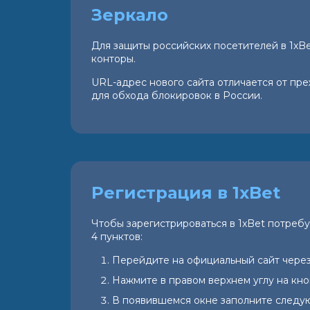
Зеркало
Для защиты российских посетителей в 1xB
конторы.
URL-адрес нового сайта отличается от пр
для обхода блокировок в России.
Регистрация в 1xBet
Чтобы зарегистрироваться в 1xBet потребу
4 пунктов:
Перейдите на официальный сайт через
Нажмите в правом верхнем углу на кно
В появившемся окне заполните следующ