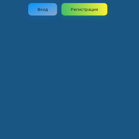
Вход
Регистрация