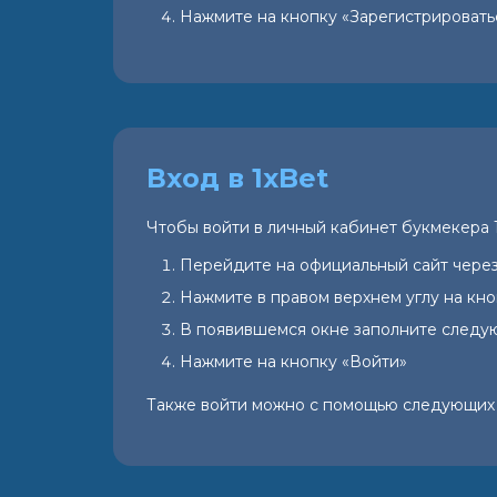
Нажмите на кнопку «Зарегистрировать
Вход в 1xBet
Чтобы войти в личный кабинет букмекера 1
Перейдите на официальный сайт через
Нажмите в правом верхнем углу на кн
В появившемся окне заполните следую
Нажмите на кнопку «Войти»
Также войти можно с помощью следующих со