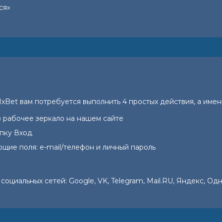
ся»
xBet вам потребуется выполнить 4 простых действия, а имен
 рабочее зеркало на нашем сайте
опку Вход
щие поля: e-mail/телефон и личный пароль
циальных сетей: Google, VK, Telegram, Mail.RU, Яндекс, Од