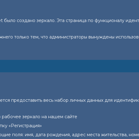
et было создано зеркало. Эта страница по функционалу иде
ежнего только тем, что администраторы вынуждены использ
ется предоставить весь набор личных данных для идентифик
 рабочее зеркало на нашем сайте
пку «Регистрация»
ие поля: имя, дата рождения, адрес места жительства, номер