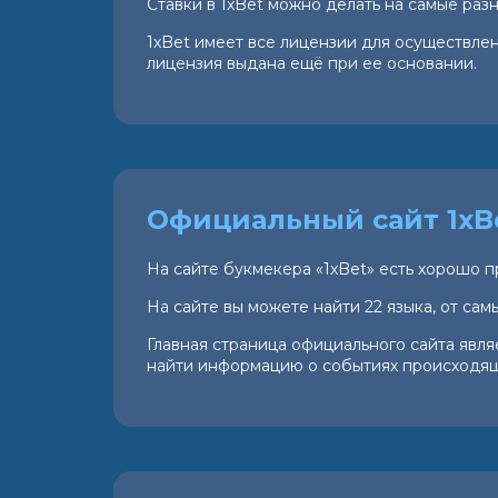
Ставки в 1xBet можно делать на самые раз
1xBet имеет все лицензии для осуществлен
лицензия выдана ещё при ее основании.
Официальный сайт 1xB
На сайте букмекера «1xBet» есть хорошо 
На сайте вы можете найти 22 языка, от са
Главная страница официального сайта явл
найти информацию о событиях происходящи