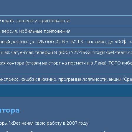
 карты, кошельки, криптовалюта
 версия, мобильные приложения
вый депозит до 128 000 RUB + 150 FS – в казино, до 400$ – 
ная: чат, e-mail, телефон 8 (800) 777-75-55
info@1xbet-team.
я контора (ставки на спорт на прематч и в Лайв), ТОТО кибер
экспресс, кэшбэк в казино, программа лояльности, акции “Сре
нтора
ры 1xBet начал свою работу в 2007 году.